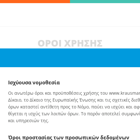
Βρες γρήγορα την πληροφορία που ψάχνεις!
λώς πληκτρολόγησε τη "λέξη - κλειδί" και βρες αυτό που χρειάζεσ
ΟΡΟΙ ΧΡΗΣΗΣ
ΑΝΑΖΗΤΗΣΗ
Ισχύουσα νομοθεσία
Οι ανωτέρω όροι και προϋποθέσεις χρήσης του www.krausman
ν
Δίκαιο, το Δίκαιο της Ευρωπαϊκής Ένωσης και τις σχετικές δ
όρων καταστεί αντίθετη προς το Νόμο, παύει να ισχύει και α
θίγεται η ισχύς των λοιπών όρων. Το παρόν αποτελεί συμφων
και υπηρεσιών της.
Όροι προστασίας των προσωπικών δεδομένων