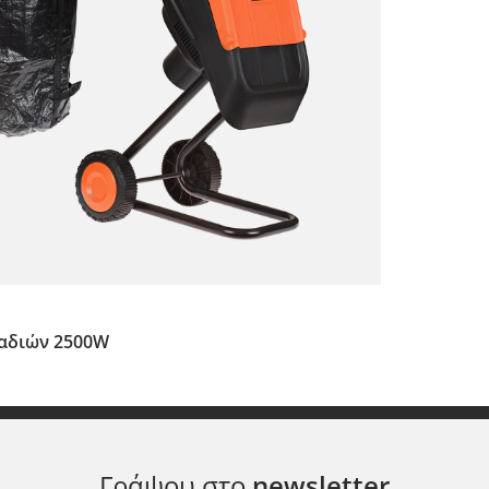
λαδιών 2500W
Γράψου στο
newsletter