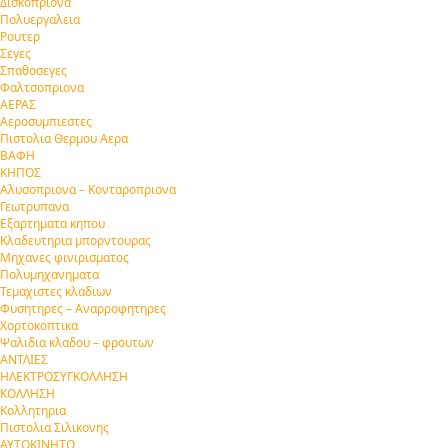
Δισκοπριονα
Πολυεργαλεια
Ρουτερ
Σεγες
Σπαθοσεγες
Φαλτσοπριονα
ΑΕΡΑΣ
Αεροσυμπιεστες
Πιστολια Θερμου Αερα
ΒΑΦΗ
ΚΗΠΟΣ
Αλυσοπριονα – Κονταροπριονα
Γεωτρυπανα
Εξαρτηματα κηπου
Κλαδευτηρια μπορντουρας
Μηχανες φινιρισματος
Πολυμηχανηματα
Τεμαχιστες κλαδιων
Φυσητηρες – Αναρροφητηρες
Χορτοκοπτικα
Ψαλιδια κλαδου – φρουτων
ΑΝΤΛΙΕΣ
ΗΛΕΚΤΡΟΣΥΓΚΟΛΛΗΣΗ
ΚΟΛΛΗΣΗ
Κολλητηρια
Πιστολια Σιλικονης
ΑΥΤΟΚΙΝΗΤΟ