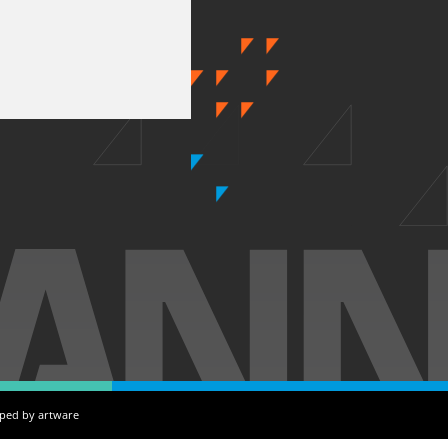
oped by
artware