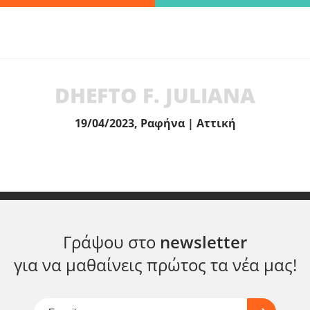
Βρες γρήγορα την πληροφορία που ψάχνεις!
λώς πληκτρολόγησε τη "λέξη - κλειδί" και βρες αυτό που χρειάζεσ
DHEFTO F. JULIANA
ΑΝΑΖΗΤΗΣΗ
19/04/2023, Ραφήνα | Αττική
Γράψου στο
newsletter
για να μαθαίνεις πρώτος τα νέα μας!