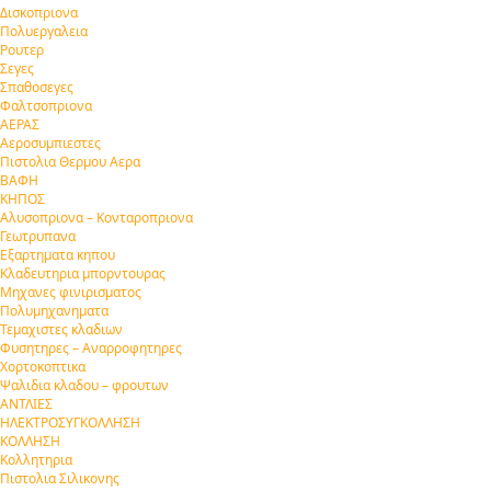
Δισκοπριονα
Πολυεργαλεια
Ρουτερ
Σεγες
Σπαθοσεγες
Φαλτσοπριονα
ΑΕΡΑΣ
Αεροσυμπιεστες
Πιστολια Θερμου Αερα
ΒΑΦΗ
ΚΗΠΟΣ
Αλυσοπριονα – Κονταροπριονα
Γεωτρυπανα
Εξαρτηματα κηπου
Κλαδευτηρια μπορντουρας
Μηχανες φινιρισματος
Πολυμηχανηματα
Τεμαχιστες κλαδιων
Φυσητηρες – Αναρροφητηρες
Χορτοκοπτικα
Ψαλιδια κλαδου – φρουτων
ΑΝΤΛΙΕΣ
ΗΛΕΚΤΡΟΣΥΓΚΟΛΛΗΣΗ
ΚΟΛΛΗΣΗ
Κολλητηρια
Πιστολια Σιλικονης