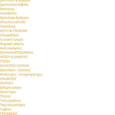
ΔΙΑΤΡΗΣΗ & ΒΙΔΩΜΑ
Δραπανοκατσαβιδα
Καστανιες
Κατσαβιδια
Κρουστικα δραπανα
Μπουλονοκλειδα
Πιστολετα
ΚΟΠΗ & ΓΥΑΛΙΣΜΑ
Αλοιφαδόροι
Γωνιακοί τροχοί
Θερμικοί κόφτες
Φαλτσοκόφτες
ΕΠΑΝΑΦΟΡΤΙΖΟΜΕΝΑ
ΛΕΪΖΕΡ & ΚΑΜΕΡΕΣ
ΠΛΥΣΗ
ΔΙΑΧΕΙΡΙΣΗ ΣΚΟΝΗΣ
Σκουπακια – Σκουπες
Φυσητηρες – Αναρροφητηρες
ΑΝΑΔΕΥΣΗ
ΛΕΙΑΝΣΗ
Διδυμοι τροχοι
Λειαντηρες
Πλανες
Πολυεργαλεια
Ταινιολειαντηρες
Τριβεια
ΠΡΙΟΝΙΣΜΑ