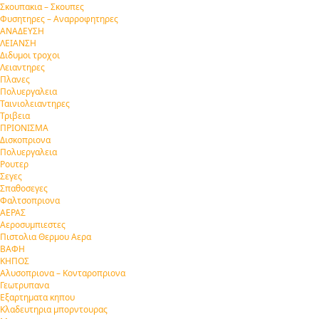
Σκουπακια – Σκουπες
Φυσητηρες – Αναρροφητηρες
ΑΝΑΔΕΥΣΗ
ΛΕΙΑΝΣΗ
Διδυμοι τροχοι
Λειαντηρες
Πλανες
Πολυεργαλεια
Ταινιολειαντηρες
Τριβεια
ΠΡΙΟΝΙΣΜΑ
Δισκοπριονα
Πολυεργαλεια
Ρουτερ
Σεγες
Σπαθοσεγες
Φαλτσοπριονα
ΑΕΡΑΣ
Αεροσυμπιεστες
Πιστολια Θερμου Αερα
ΒΑΦΗ
ΚΗΠΟΣ
Αλυσοπριονα – Κονταροπριονα
Γεωτρυπανα
Εξαρτηματα κηπου
Κλαδευτηρια μπορντουρας