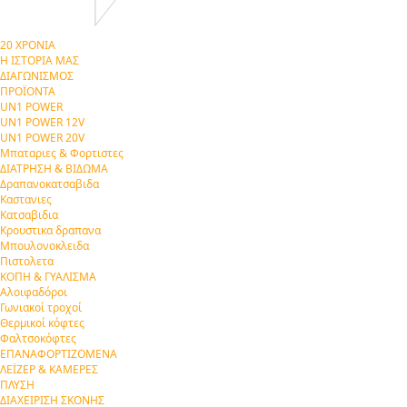
20 ΧΡΟΝΙΑ
Η ΙΣΤΟΡΙΑ ΜΑΣ
ΔΙΑΓΩΝΙΣΜΟΣ
ΠΡΟΪΟΝΤΑ
UN1 POWER
UN1 POWER 12V
UN1 POWER 20V
Μπαταριες & Φορτιστες
ΔΙΑΤΡΗΣΗ & ΒΙΔΩΜΑ
Δραπανοκατσαβιδα
Καστανιες
Κατσαβιδια
Κρουστικα δραπανα
Μπουλονοκλειδα
Πιστολετα
ΚΟΠΗ & ΓΥΑΛΙΣΜΑ
Αλοιφαδόροι
Γωνιακοί τροχοί
Θερμικοί κόφτες
Φαλτσοκόφτες
ΕΠΑΝΑΦΟΡΤΙΖΟΜΕΝΑ
ΛΕΪΖΕΡ & ΚΑΜΕΡΕΣ
ΠΛΥΣΗ
ΔΙΑΧΕΙΡΙΣΗ ΣΚΟΝΗΣ