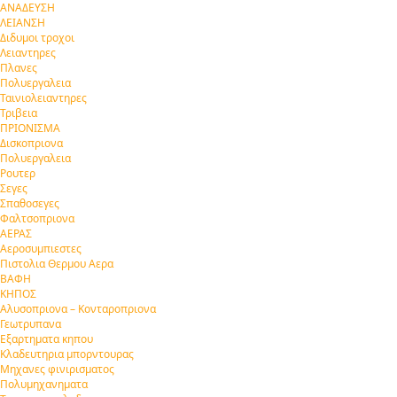
ΑΝΑΔΕΥΣΗ
ΛΕΙΑΝΣΗ
Διδυμοι τροχοι
Λειαντηρες
Πλανες
Πολυεργαλεια
Ταινιολειαντηρες
Τριβεια
ΠΡΙΟΝΙΣΜΑ
Δισκοπριονα
Πολυεργαλεια
Ρουτερ
Σεγες
Σπαθοσεγες
Φαλτσοπριονα
ΑΕΡΑΣ
Αεροσυμπιεστες
Πιστολια Θερμου Αερα
ΒΑΦΗ
ΚΗΠΟΣ
Αλυσοπριονα – Κονταροπριονα
Γεωτρυπανα
Εξαρτηματα κηπου
Κλαδευτηρια μπορντουρας
Μηχανες φινιρισματος
Πολυμηχανηματα