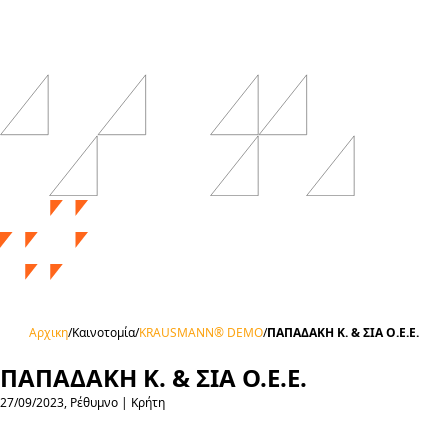
Αρχικη
/
Καινοτομία
/
KRAUSMANN® DEMO
/
ΠΑΠΑΔΑΚΗ Κ. & ΣΙΑ Ο.Ε.Ε.
ΠΑΠΑΔΑΚΗ Κ. & ΣΙΑ Ο.Ε.Ε.
27/09/2023, Ρέθυμνο | Κρήτη