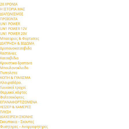
20 ΧΡΟΝΙΑ
Η ΙΣΤΟΡΙΑ ΜΑΣ
ΔΙΑΓΩΝΙΣΜΟΣ
ΠΡΟΪΟΝΤΑ
UN1 POWER
UN1 POWER 12V
UN1 POWER 20V
Μπαταριες & Φορτιστες
ΔΙΑΤΡΗΣΗ & ΒΙΔΩΜΑ
Δραπανοκατσαβιδα
Καστανιες
Κατσαβιδια
Κρουστικα δραπανα
Μπουλονοκλειδα
Πιστολετα
ΚΟΠΗ & ΓΥΑΛΙΣΜΑ
Αλοιφαδόροι
Γωνιακοί τροχοί
Θερμικοί κόφτες
Φαλτσοκόφτες
ΕΠΑΝΑΦΟΡΤΙΖΟΜΕΝΑ
ΛΕΪΖΕΡ & ΚΑΜΕΡΕΣ
ΠΛΥΣΗ
ΔΙΑΧΕΙΡΙΣΗ ΣΚΟΝΗΣ
Σκουπακια – Σκουπες
Φυσητηρες – Αναρροφητηρες