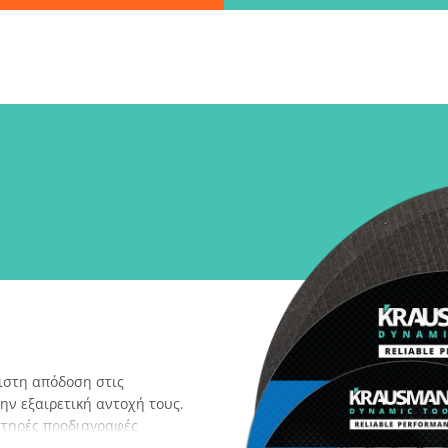
Βρες γρήγορα την πληροφορία που ψάχνεις!
λώς πληκτρολόγησε τη "λέξη - κλειδί" και βρες αυτό που χρειάζεσ
ΑΝΑΖΗΤΗΣΗ
λεξε παραλ
στη απόδοση στις
ην εξαιρετική αντοχή τους.
στηρές προδιαγραφές
στη προστασία κατά τη