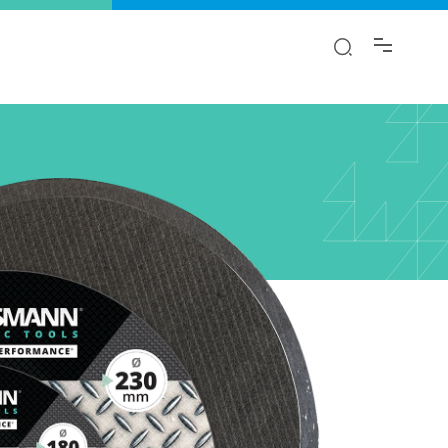
αι.
λαγή