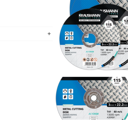
γρήγορο κόψιμο. Κατάλληλο
.
 τεμ.)