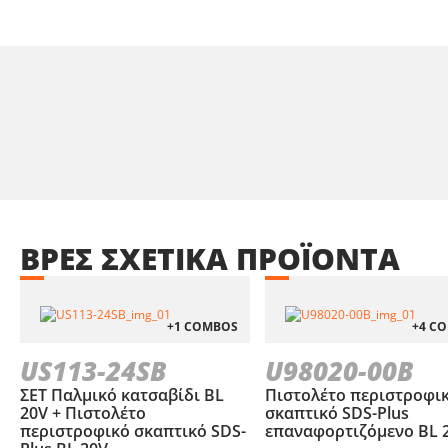
ΒΡΕΣ
ΣΧΕΤΙΚΑ
ΠΡΟΪΟΝΤΑ
+1 COMBOS
+4 C
US113-24SB
U98020-00B
ΣΕΤ Παλμικό κατσαβίδι BL
Πιστολέτο περιστροφι
20V + Πιστολέτο
σκαπτικό SDS-Plus
περιστροφικό σκαπτικό SDS-
επαναφορτιζόμενο BL 