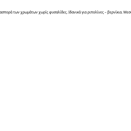
ορά των χρωμάτων χωρίς φυσαλίδες. Ιδανικά για ριπολίνες – βερνίκια. Μεσαί