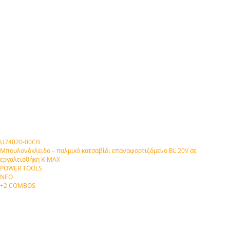
U74020-00CB
Μπουλονόκλειδο – παλμικό κατσαβίδι επαναφορτιζόμενο BL 20V σε
εργαλειοθήκη Κ-ΜΑΧ
POWER TOOLS
ΝΕΟ
+2 COMBOS