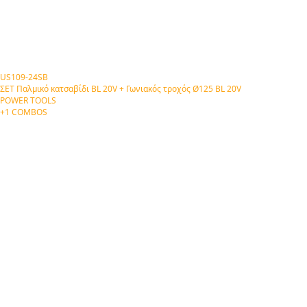
US109-24SB
ΣΕΤ Παλμικό κατσαβίδι BL 20V + Γωνιακός τροχός Ø125 BL 20V
POWER TOOLS
+1 COMBOS