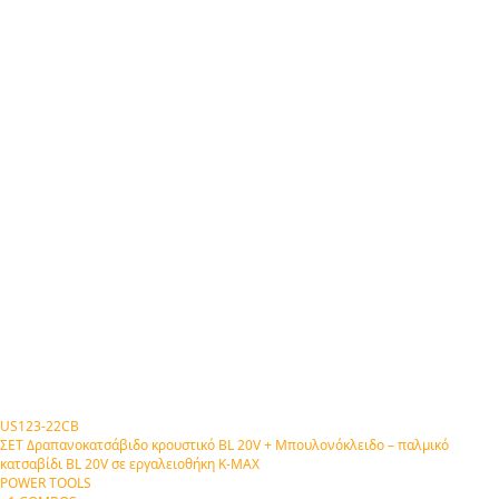
US123-22CB
ΣΕΤ Δραπανοκατσάβιδο κρουστικό BL 20V + Μπουλονόκλειδο – παλμικό
κατσαβίδι BL 20V σε εργαλειοθήκη Κ-ΜΑΧ
POWER TOOLS