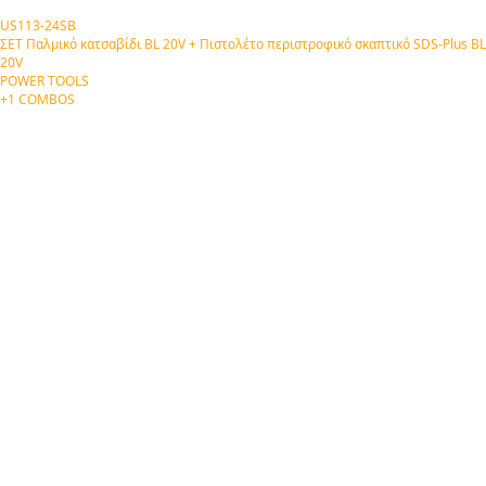
US113-24SB
ΣΕΤ Παλμικό κατσαβίδι BL 20V + Πιστολέτο περιστροφικό σκαπτικό SDS-Plus BL
20V
POWER TOOLS
+1 COMBOS