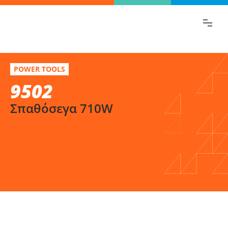
Βρες γρήγορα την πληροφορία που
ψάχνεις!
9502
Επίλεξε
POWER TOOLS
Σπαθόσεγα 710W
9502
παραλλαγή
Σπαθόσεγα 710W