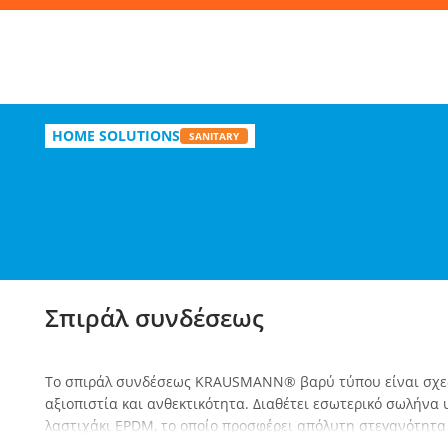
Απ
Σπιράλ συνδέσεως
HOME SOLUTIONS
SANITARY
Επί
Σπιράλ συνδέσεως
Το σπιράλ συνδέσεως KRAUSMANN® βαρύ τύπου είναι σχεδ
αξιοπιστία και ανθεκτικότητα. Διαθέτει εσωτερικό σωλήνα
λαστιχάκι EPDM, το οποίο προσφέρει απόλυτη στεγανότητα 
υψηλές πιέσεις, καθώς και σε θερμοκρασιακές μεταβολές ζε