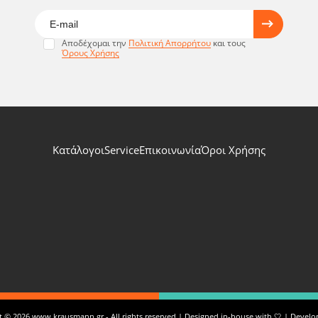
Αποδέχομαι την
Πολιτική Απορρήτου
και τους
Όρους Χρήσης
Κατάλογοι
Service
Επικοινωνία
Όροι Χρήσης
 © 2026 www.krausmann.gr - All rights reserved | Designed in-house with 🤍 | Devel