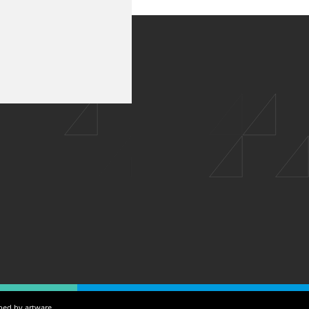
oped by
artware