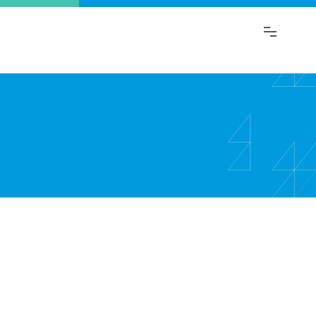
ι.
λαγή