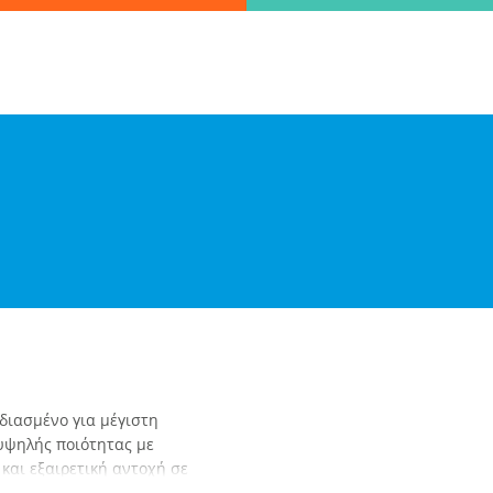
Βρες γρήγορα την πληροφορία που ψάχνεις!
λώς πληκτρολόγησε τη "λέξη - κλειδί" και βρες αυτό που χρειάζεσα
ΑΝΑΖΗΤΗΣΗ
λεξε παραλ
ιασμένο για μέγιστη
 υψηλής ποιότητας με
και εξαιρετική αντοχή σε
στού και κρύου νερού. Η