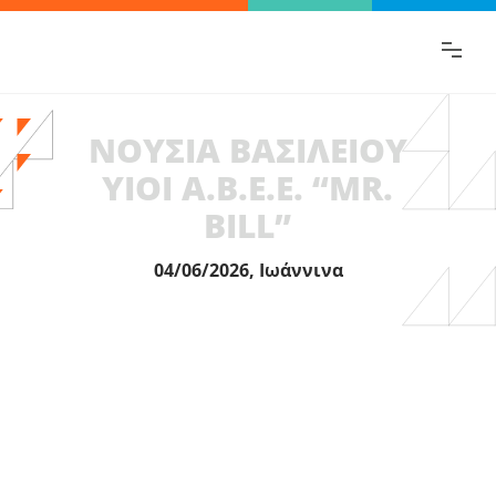
Βρες γρήγορα την πληροφορία που
ψάχνεις!
ΝΟΥΣΙΑ ΒΑΣΙΛΕΙΟΥ
ΥΙΟΙ Α.Β.Ε.Ε. “MR.
BILL”
04/06/2026, Ιωάννινα