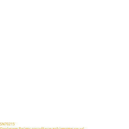
SN70215
Προέκταση βρύσης ορειχάλκινη πολύσπαστη χρωμέ