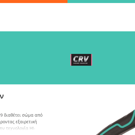
Βρες γρήγορα την πληροφορία που ψάχνεις!
λώς πληκτρολόγησε τη "λέξη - κλειδί" και βρες αυτό που χρειάζεσα
ΑΝΑΖΗΤΗΣΗ
λεξε παραλ
ν
9 διαθέτει σώμα από
ροντας εξαιρετική
ην τεχνολογία HI-
ην πίεση έως και 40%,