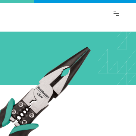
ι.
λαγή