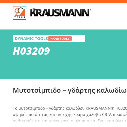
Απ
H03209
DYNAMIC TOOLS
Μυτοτσίμπιδο – γδάρτης καλωδίων
HAND TOOLS
H03209
Επί
Μυτοτσίμπιδο – γδάρτης καλωδίω
Το μυτοτσίμπιδο – γδάρτης καλωδίων KRAUSMANN® H0320
υψηλής ποιότητας και αντοχής κράμα χάλυβα CR-V, προσφέ
ανθεκτικότητα και μακροχρόνια αξιοπιστία. Ενσωματώνει τ
LEVERAGE, η οποία μειώνει τη δύναμη που απαιτείται για τ