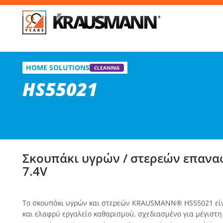
Απ
HS55021
HOME SOLUTIONS
Σκουπάκι υγρών / στερεών επαναφορτιζόμενο 7.4V
CLEANING
HS55021
Επί
Σκουπάκι υγρών / στερεών επανα
7.4V
Το σκουπάκι υγρών και στερεών KRAUSMANN® HS55021 είν
και ελαφρύ εργαλείο καθαρισμού, σχεδιασμένο για μέγιστη