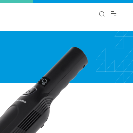
αι.
λαγή