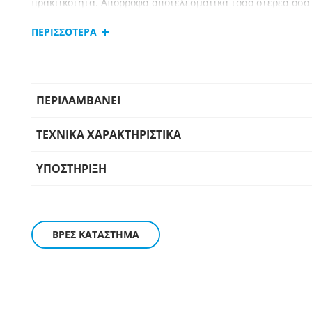
πρακτικότητα. Απορροφά αποτελεσματικά τόσο στερεά όσο 
πλενόμενο φίλτρο HEPA που συγκρατεί ακόμη και τα πιο λε
ΠΕΡΙΣΣΟΤΕΡΑ
Διαθέτει διαφανές δοχείο συλλογής, ώστε να γνωρίζετε άμε
άδειασμα. Η ισχυρή ενσωματωμένη μπαταρία 4000 mAh πρ
και το καθιστά ιδανικό για χρήση τόσο στο σπίτι όσο και σ
ΠΕΡΙΛΑΜΒΑΝΕΙ
ΤΕΧΝΙΚΑ ΧΑΡΑΚΤΗΡΙΣΤΙΚΑ
ΥΠΟΣΤΗΡΙΞΗ
ΒΡΕΣ ΚΑΤΑΣΤΗΜΑ