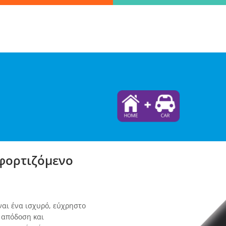
Βρες γρήγορα την πληροφορία που ψάχνεις!
λώς πληκτρολόγησε τη "λέξη - κλειδί" και βρες αυτό που χρειάζεσ
ΑΝΑΖΗΤΗΣΗ
λεξε παραλ
φορτιζόμενο
αι ένα ισχυρό, εύχρηστο
 απόδοση και