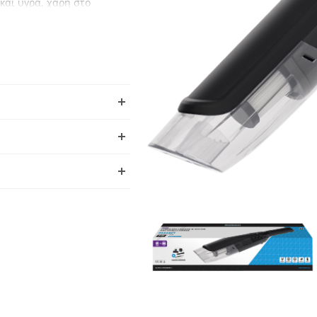
και υγρά, χάρη στο
πτά σωματίδια.
σα πότε χρειάζεται
οσφέρει μεγάλη αυτονομία
το αυτοκίνητο.