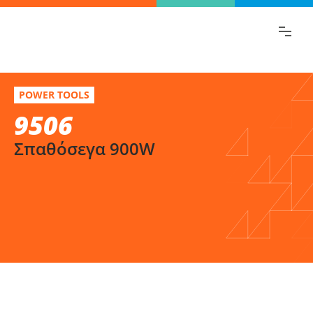
Βρες γρήγορα την πληροφορία που
ψάχνεις!
9506
Επίλεξε
POWER TOOLS
Σπαθόσεγα 900W
9506
παραλλαγή
Σπαθόσεγα 900W