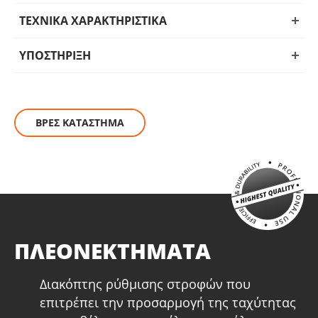
διαφορετικά υλικά, η σπαθόσεγα αποτελεί το ιδανικό
εργαλείο για επαγγελματίες και DIY χρήστες που απαιτούν
ΤΕΧΝΙΚΑ ΧΑΡΑΚΤΗΡΙΣΤΙΚΑ
ευελιξία και υψηλή απόδοση στις εργασίες τους.
ΥΠΟΣΤΗΡΙΞΗ
ΒΡΕΣ ΚΑΤΑΣΤΗΜΑ
ΠΛΕΟΝΕΚΤΗΜΑΤΑ
Διακόπτης ρύθμισης στροφών που
επιτρέπει την προσαρμογή της ταχύτητας