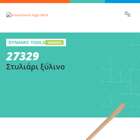
Βρες γρήγορα την πληροφορία που
ψάχνεις!
27329
Επίλεξε
DYNAMIC TOOLS
Στυλιάρι ξύλινο
GARDEN
27329
παραλλαγή
Στυλιάρι ξύλινο