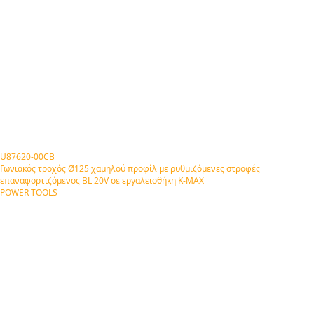
U87620-00CB
Γωνιακός τροχός Ø125 χαμηλού προφίλ με ρυθμιζόμενες στροφές
επαναφορτιζόμενος BL 20V σε εργαλειοθήκη Κ-ΜΑΧ
POWER TOOLS