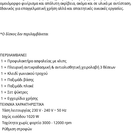
ομοιόμορφο φινίρισμα και απόλυτη ακρίβεια, ακόμα και σε υλικά με αντίσταση.
Ιδανικός για επαγγελματική χρήση αλλά και απαιτητικές οικιακές εργασίες.
*Ο δίσκος δεν περιλαμβάνεται
ΠΕΡΙΛΑΜΒΑΝΕΙ
1
×
Προφυλακτήρα ασφαλείας με κλιπς
1
×
Πλευρική αντικραδασμική & αντιολισθητική χειρολαβή 3 θέσεων
1
×
Κλειδί γωνιακού τροχού
1
×
Παξιμάδι βάσης
1
×
Παξιμάδι πλακέ
1
×
Σετ ψύκτρες
1
×
Εγχειρίδιο χρήσης
ΤΕΧΝΙΚΑ ΧΑΡΑΚΤΗΡΙΣΤΙΚΑ
Τάση λειτουργίας 230 V - 240 V ~ 50 Hz
Ισχύς εισόδου 1020 W
Ταχύτητα χωρίς φορτίο 3000 - 12000 rpm
Ρύθμιση στροφών