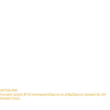
U87520-00B
Γωνιακός τροχός Ø125 επαναφορτιζόμενος με ρυθμιζόμενες στροφές BL 20V
POWER TOOLS