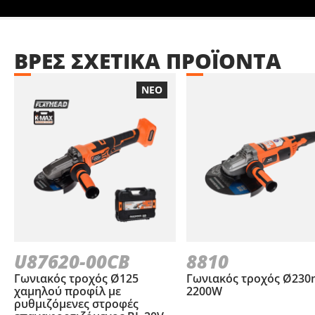
ΒΡΕΣ
ΣΧΕΤΙΚΑ
ΠΡΟΪΟΝΤΑ
ΝΕΟ
U87620-00CB
8810
Γωνιακός τροχός Ø125
Γωνιακός τροχός Ø23
χαμηλού προφίλ με
2200W
ρυθμιζόμενες στροφές