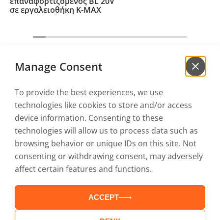
επαναφορτιζόμενος BL 20V
σε εργαλειοθήκη Κ-ΜΑΧ
Manage Consent
To provide the best experiences, we use
Γράψου στο
newsletter
technologies like cookies to store and/or access
για να μαθαίνεις πρώτος τα νέα μας!
device information. Consenting to these
technologies will allow us to process data such as
browsing behavior or unique IDs on this site. Not
Αποδέχομαι την
Πολιτική Απορρήτου
και τους
Όρους Χρήσης
consenting or withdrawing consent, may adversely
affect certain features and functions.
ACCEPT
Κατάλογοι
Service
Επικοινωνία
Όροι Χρήσης