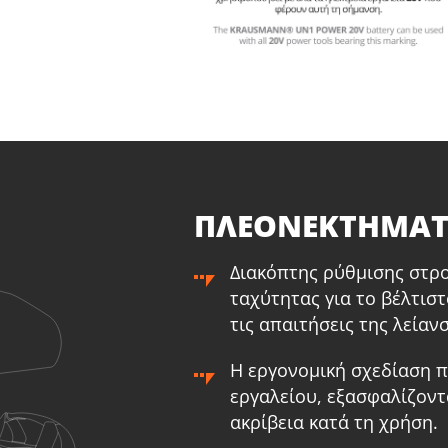
επαναφορτιζόμενo 20V (U91720-00)
ε
1
×
Μπαταρία επαναφορτιζόμενη συρόμενη Li-Ion
1
×
Μ
2.0Ah 20V (B202)
4
1
×
Φορτιστή μπαταρίας Li-Ion 2.2Ah 20V (C2022)
1
×
Τ
1
×
Τσάντα εργαλείων μικρή (KR300) – ΔΩΡΟ
1
×
Τ
ΕΠΙΛΕΞΕ ΤΟ
ΠΛΕΟΝΕΚΤΗΜΑ
Διακόπτης ρύθμισης στρ
ταχύτητας για το βέλτιστ
τις απαιτήσεις της λείαν
Η εργονομική σχεδίαση π
εργαλείου, εξασφαλίζοντ
ακρίβεια κατά τη χρήση.