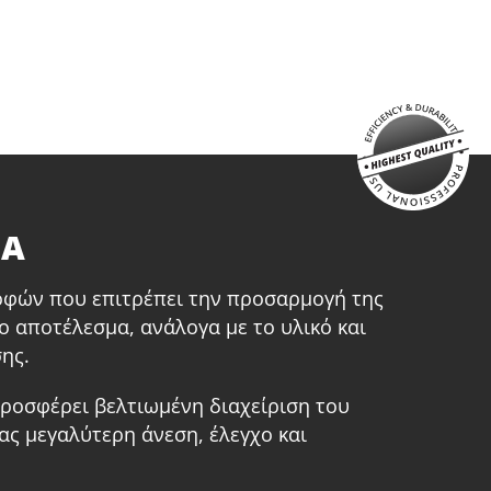
παναφορτιζόμενo 20V (U91720-00)
παταρία επαναφορτιζόμενη συρόμενη Li-Ion
.0Ah 20V (B204)
αχυφορτιστή μπαταρίας Li-Ion 4.0Ah 20V (C2040)
σάντα εργαλείων μικρή (KR300) – ΔΩΡΟ
ΤΑ
οφών που επιτρέπει την προσαρμογή της
ο αποτέλεσμα, ανάλογα με το υλικό και
σης.
ροσφέρει βελτιωμένη διαχείριση του
ας μεγαλύτερη άνεση, έλεγχο και