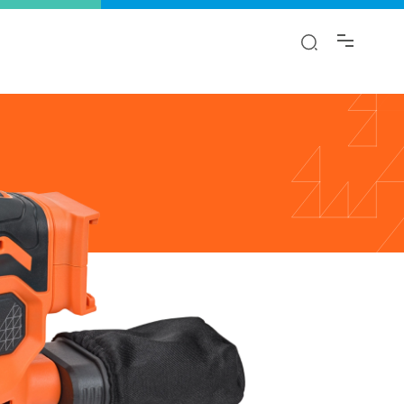
αι.
λαγή