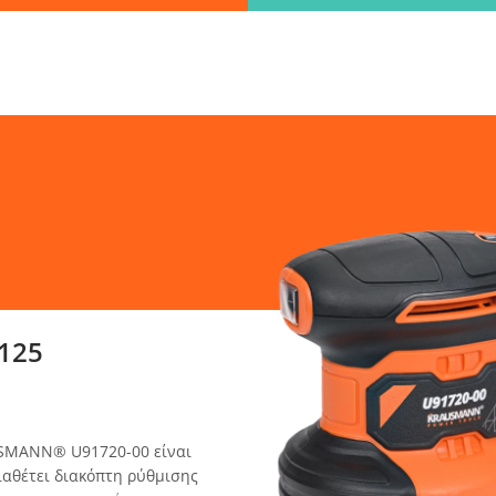
Βρες γρήγορα την πληροφορία που ψάχνεις!
λώς πληκτρολόγησε τη "λέξη - κλειδί" και βρες αυτό που χρειάζεσ
ΑΝΑΖΗΤΗΣΗ
λεξε παραλ
125
USMANN® U91720-00 είναι
ιαθέτει διακόπτη ρύθμισης