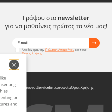
Γράψου στο
newsletter
για να μαθαίνεις πρώτος τα νέα μας!
Αποδέχομαι την
Πολιτική Απορρήτου
και τους
Όρους Χρήσης
like
onsenting
Κατάλογοι
Service
Επικοινωνία
Όροι Χρήσης
ch as
senting or
atures and