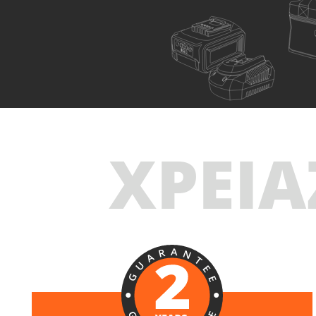
U91720-15s
Τριβείο έκκεντρο περιστροφικό Ø125
ΧΡΕΙΑ
επαναφορτιζόμενo 20V
ΠΕΡΙΛΑΜΒΑΝΕΙ
1
×
Τριβείο έκκεντρο περιστροφικό Ø125
επαναφορτιζόμενo 20V (U91720-00)
1
×
Μπαταρία επαναφορτιζόμενη συρόμενη Li-Ion
5.0Ah 20V (B205)
1
×
Ταχυφορτιστή μπαταρίας Li-Ion 4.0Ah 20V (C2040)
1
×
Τσάντα εργαλείων μικρή (KR300) – ΔΩΡΟ
ΕΠΙΛΕΞΕ ΤΟ