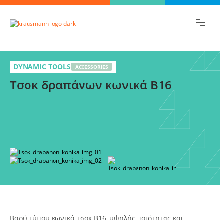
Βρες γρήγορα την πληροφορία που
ψάχνεις!
Τσοκ δραπάνων κωνικά B16
Επίλεξε
DYNAMIC TOOLS
ACCESSORIES
Τσοκ δραπάνων κωνικά B16
παραλλαγή
Βαρύ τύπου κωνικά τσοκ B16, υψηλής ποιότητας και