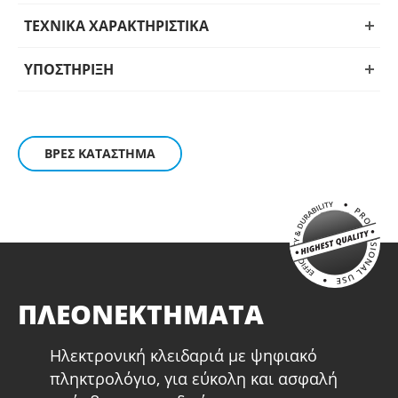
Προσφέρουν χρονοκαθυστέρηση σε περίπτωση λάθος
ΤΕΧΝΙΚΑ ΧΑΡΑΚΤΗΡΙΣΤΙΚΑ
κωδικού μετά την τρίτη προσπάθεια (βλ. οδηγίες χρήσης).
ΥΠΟΣΤΗΡΙΞΗ
Κατάλληλα για επιδαπέδια και επιτοίχια τοποθέτηση, με
οπές.
Είναι διαθέσιμα στα εξής μεγέθη:
ΒΡΕΣ ΚΑΤΑΣΤΗΜΑ
31 × 20 × 20 cm (HS55311)
35 × 25 × 25 cm (HS55313)
38 × 30 × 30 cm (HS55315)
43 × 38 × 20 cm (HS55317)
ΠΛΕΟΝΕΚΤΗΜΑΤΑ
Ηλεκτρονική κλειδαριά με ψηφιακό
πληκτρολόγιο, για εύκολη και ασφαλή