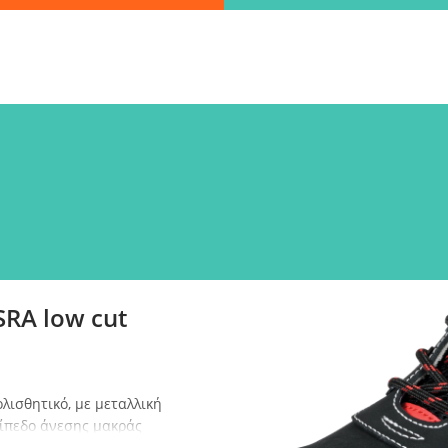
Βρες γρήγορα την πληροφορία που ψάχνεις!
λώς πληκτρολόγησε τη "λέξη - κλειδί" και βρες αυτό που χρειάζεσα
ΑΝΑΖΗΤΗΣΗ
λεξε παραλ
RA low cut
λισθητικό, με μεταλλική
πίπεδο άνεσης μακράς