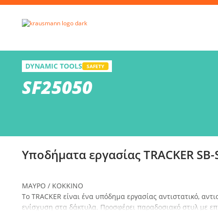
Απ
SF25050
DYNAMIC TOOLS
Υποδήματα εργασίας TRACKER SB-SRA low cut
SAFETY
SF25050
Επί
Υποδήματα εργασίας TRACKER SB-S
ΜΑΥΡΟ / ΚΟΚΚΙΝΟ
Το TRACKER είναι ένα υπόδημα εργασίας αντιστατικό, αντιο
ενίσχυση στα δάκτυλα. Προσφέρει παραδοσιακό στυλ με ε
διάρκειας και μεγάλη ανθεκτικότητα.