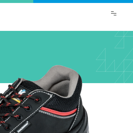
ι.
λαγή