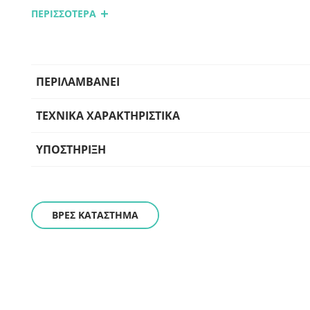
ΠΕΡΙΣΣΟΤΕΡΑ
Άνετη εφαρμογή
Δέρμα Nubuck για άνεση και αντοχή στην τριβή
Μαλακό ενισχυμένο κολάρο & γλώσσα
ΠΕΡΙΛΑΜΒΑΝΕΙ
ΤΕΧΝΙΚΑ ΧΑΡΑΚΤΗΡΙΣΤΙΚΑ
ΥΠΟΣΤΗΡΙΞΗ
ΒΡΕΣ ΚΑΤΑΣΤΗΜΑ