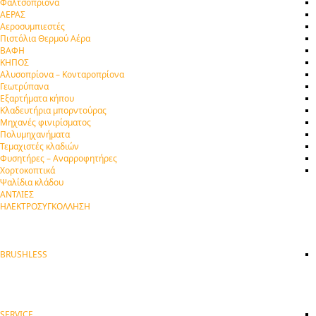
Φαλτσοπρίονα
ΑΕΡΑΣ
Αεροσυμπιεστές
Πιστόλια Θερμού Αέρα
ΒΑΦΗ
ΚΗΠΟΣ
Αλυσοπρίονα – Κονταροπρίονα
Γεωτρύπανα
Εξαρτήματα κήπου
Κλαδευτήρια μπορντούρας
Μηχανές φινιρίσματος
Πολυμηχανήματα
Τεμαχιστές κλαδιών
Φυσητήρες – Αναρροφητήρες
Χορτοκοπτικά
Ψαλίδια κλάδου
ΑΝΤΛΙΕΣ
ΗΛΕΚΤΡΟΣΥΓΚΟΛΛΗΣΗ
BRUSHLESS
SERVICE