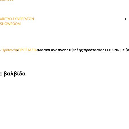
ΔΙΚΤΥΟ ΣΥΝΕΡΓΑΤΩΝ
SHOWROOM
η
/
Προϊοντα
/
ΠΡΟΣΤΑΣΙΑ
/
Μασκα αναπνοης υψηλης προστασιας FFP3 NR με β
ε βαλβίδα