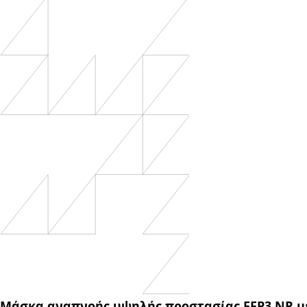
Μάσκα αναπνοής υψηλής προστασίας FFP3 NR μ