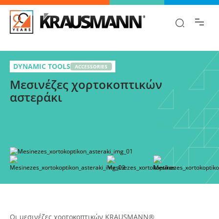
Βρες γρήγορα την πληροφορία που
ψάχνεις!
Μεσινέζες χορτοκοπτικών αστεράκι
Επίλεξε
DYNAMIC TOOLS
ACCESSORIES
Μεσινέζες χορτοκοπτικών
παραλλαγή
αστεράκι
Οι μεσινέζες χορτοκοπτικών KRAUSMANN®