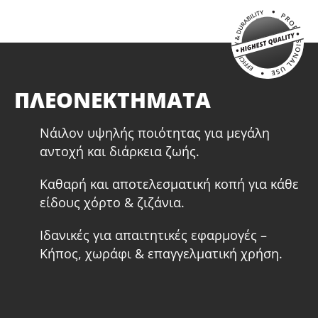
2.4 mm × 15 m (AC14190)
3.0 mm × 15 m (AC14194)
3.0 mm × 50 m (AC14198)
3.5 mm × 15 m (AC14202)
3.5 mm × 40 m (AC14206)
4.0 mm × 15 m (AC14210)
ΠΛΕΟΝΕΚΤΗΜΑΤΑ
4.0 mm × 30 m (AC14214)
Νάιλον υψηλής ποιότητας για μεγάλη
αντοχή και διάρκεια ζωής.
Καθαρή και αποτελεσματική κοπή για κάθε
είδους χόρτο & ζιζάνια.
Ιδανικές για απαιτητικές εφαρμογές –
Κήπος, χωράφι & επαγγελματική χρήση.