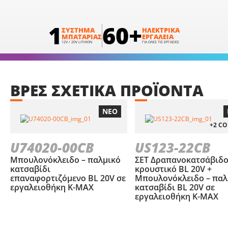
1
60+
ΣΥΣΤΗΜΑ
ΗΛΕΚΤΡΙΚΑ
ΜΠΑΤΑΡΙΑΣ
ΕΡΓΑΛΕΙΑ
12V / 20V LITHION
ΓΙΑ ΟΛΕΣ ΤΙΣ ΕΡΓΑΣΙΕΣ
ΒΡΕΣ
ΣΧΕΤΙΚΑ
ΠΡΟΪΟΝΤΑ
ΝΕΟ
+2 C
U74020-00CB
US123-22CB
Μπουλονόκλειδο – παλμικό
ΣΕΤ Δραπανοκατσάβιδ
κατσαβίδι
κρουστικό BL 20V +
επαναφορτιζόμενο BL 20V σε
Μπουλονόκλειδο – παλ
εργαλειοθήκη Κ-ΜΑΧ
κατσαβίδι BL 20V σε
εργαλειοθήκη Κ-ΜΑΧ