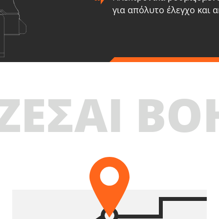
για απόλυτο έλεγχο και α
U73020-22SB
U73
Παλμικό κατσαβίδι επαναφορτιζόμενο BL 20V
Παλμικ
ΖΕΣΑΙ ΒΟ
ΠΕΡΙΛΑΜΒΑΝΕΙ
ΠΕΡΙΛΑ
1
×
Παλμικό κατσαβίδι επαναφορτιζόμενο 20V
1
×
Π
(U73020-00B)
(
2
×
Μπαταρίες επαναφορτιζόμενες συρόμενες Li-Ion
2
×
Μ
2.0Ah 20V (B202)
4
1
×
Φορτιστή μπαταρίας Li-Ion 2.2Ah 20V (C2022)
1
×
Τ
1
×
Τσάντα Εργαλείων Μικρή (KR300) – ΔΩΡΟ
1
×
Τ
ΕΠΙΛΕΞΕ ΤΟ