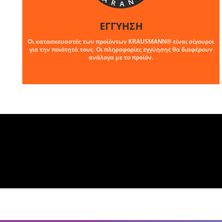
ΕΓΓΥΗΣΗ
Οι κατασκευαστές των προϊόντων KRAUSMANN® είναι σίγουροι
για την ποιότητά τους. Οι πληροφορίες εγγύησης θα διαφέρουν
ανάλογα με το προϊόν.
U73020-25SB
Παλμικό κατσαβίδι επαναφορτιζόμενο BL 20V