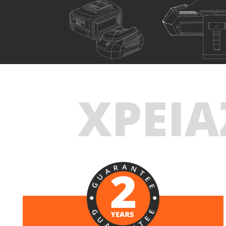
U73020-15SB
Παλμικό κατσαβίδι επαναφορτιζόμενο BL 20V
ΧΡΕΙΑ
ΠΕΡΙΛΑΜΒΑΝΕΙ
1
×
Παλμικό κατσαβίδι επαναφορτιζόμενο 20V
(U73020-00B)
1
×
Μπαταρία επαναφορτιζόμενη συρόμενη Li-Ion
5.0Ah 20V (B205)
1
×
Ταχυφορτιστή μπαταρίας Li-Ion 4.0Ah 20V (C2040)
1
×
Τσάντα Εργαλείων Μικρή (KR300) – ΔΩΡΟ