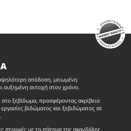
παταρία επαναφορτιζόμενη συρόμενη Li-Ion
.0Ah 20V (B204)
αχυφορτιστή μπαταρίας Li-Ion 4.0Ah 20V (C2040)
σάντα Εργαλείων Μικρή (KR300) – ΔΩΡΟ
ΕΠΙΛΕΞΕ ΤΟ
ΤΑ
 υψηλότερη απόδοση, μειωμένη
ι αυξημένη αντοχή στον χρόνο.
 στο ξεβίδωμα, προσφέροντας ακρίβεια
α εργασίες βιδώματος και ξεβιδώματος σε
.
ες στροφές με το πάτημα της σκανδάλης