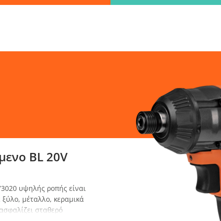
Βρες γρήγορα την πληροφορία που ψάχνεις!
λώς πληκτρολόγησε τη "λέξη - κλειδί" και βρες αυτό που χρειάζεσ
ΑΝΑΖΗΤΗΣΗ
λεξε παραλ
μενο BL 20V
3020 υψηλής ροπής είναι
ε ξύλο, μέταλλο, κεραμικά
ξασφαλίζει σταθερό
όμα και στις πιο