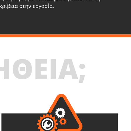
κρίβεια στην εργασία.
020-24SB
ό κατσαβίδι επαναφορτιζόμενο BL 20V
ΗΘΕΙΑ;
ΜΒΑΝΕΙ
αλμικό κατσαβίδι επαναφορτιζόμενο 20V
U73020-00B)
παταρίες επαναφορτιζόμενες συρόμενες Li-Ion
.0Ah 20V (B204)
αχυφορτιστή μπαταρίας Li-Ion 4.0Ah 20V (C2040)
σάντα Εργαλείων Μικρή (KR300) – ΔΩΡΟ
ΕΠΙΛΕΞΕ ΤΟ