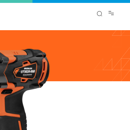
αι.
λαγή