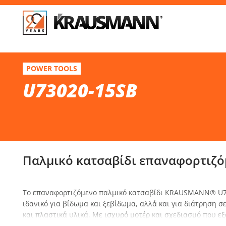
Απ
U73020-15SB
POWER TOOLS
Παλμικό κατσαβίδι επαναφορτιζόμενο BL 20V
U73020-15SB
Επί
Παλμικό κατσαβίδι επαναφορτιζό
Το επαναφορτιζόμενο παλμικό κατσαβίδι KRAUSMANN® U7
ιδανικό για βίδωμα και ξεβίδωμα, αλλά και για διάτρηση σ
και πλαστικά υλικά. Με ισχυρό μοτέρ και σχεδιασμό που ε
κράτημα, προσφέρει μέγιστη αποδοτικότητα και ακρίβεια ακ