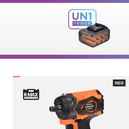
ΠΕΡΙΛΑΜΒΑΝΕΙ
1
×
Παλμικό κατσαβίδι επαναφορτιζόμενο 20V
(U73020-00B)
2
×
Μπαταρίες επαναφορτιζόμενες συρόμενες Li-Ion
5.0Ah 20V (B205)
1
×
Ταχυφορτιστή μπαταρίας Li-Ion 4.0Ah 20V (C2040)
1
×
Τσάντα Εργαλείων Μικρή (KR300) – ΔΩΡΟ
ΕΠΙΛΕΞΕ ΤΟ
ΝΕΟ