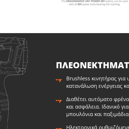
1
×
Μπαταρία επαναφορτιζόμενη συρόμενη Li-Ion
1
×
Μ
2.0Ah 20V (B202)
4
1
×
Φορτιστή μπαταρίας Li-Ion 2.2Ah 20V (C2022)
1
×
Τ
1
×
Τσάντα Εργαλείων Μικρή (KR300) – ΔΩΡΟ
1
×
Τ
ΕΠΙΛΕΞΕ ΤΟ
ΠΛΕΟΝΕΚΤΗΜΑ
Brushless κινητήρας για
κατανάλωση ενέργειας κα
Διαθέτει αυτόματο φρένο
και ασφάλεια. Ιδανικό γι
μπουλόνια και παξιμάδια
Ηλεκτρονικά ρυθμιζόμεν