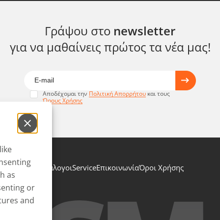
Γράψου στο
newsletter
για να μαθαίνεις πρώτος τα νέα μας!
Αποδέχομαι την
Πολιτική Απορρήτου
και τους
Όρους Χρήσης
like
onsenting
Κατάλογοι
Service
Επικοινωνία
Όροι Χρήσης
ch as
senting or
atures and