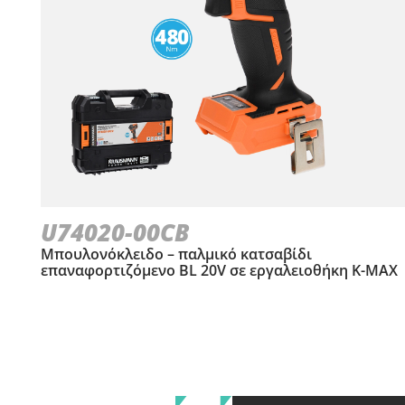
U74020-00CB
Μπουλονόκλειδο – παλμικό κατσαβίδι
επαναφορτιζόμενο BL 20V σε εργαλειοθήκη Κ-ΜΑΧ