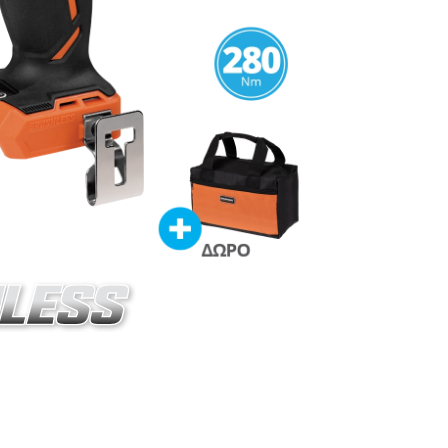
020-14SB
ό κατσαβίδι επαναφορτιζόμενο BL 20V
ΜΒΑΝΕΙ
αλμικό κατσαβίδι επαναφορτιζόμενο 20V
U73020-00B)