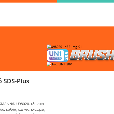
Βρες γρήγορα την πληροφορία που ψάχνεις!
λώς πληκτρολόγησε τη "λέξη - κλειδί" και βρες αυτό που χρειάζεσ
ο BL 20V
ΑΝΑΖΗΤΗΣΗ
λεξε παραλ
 SDS-Plus
USMANN® U98020, ιδανικό
λο, καθώς και για ελαφρές