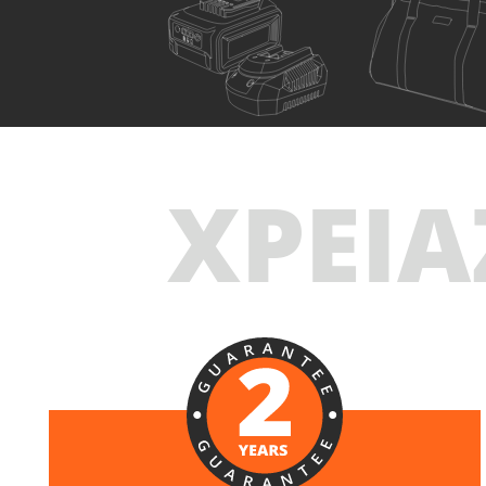
U98020-24SB
ΧΡΕΙΑ
Πιστολέτο περιστροφικό σκαπτικό SDS-Plus
επαναφορτιζόμενο BL 20V
ΠΕΡΙΛΑΜΒΑΝΕΙ
1
×
Πιστολέτο περιστροφικό σκαπτικό SDS-Plus
επαναφορτιζόμενο 20V (U98020-00B)
2
×
Μπαταρίες επαναφορτιζόμενες συρόμενες Li-Ion
4.0Ah 20V (B204)
1
×
Ταχυφορτιστή μπαταρίας Li-Ion 4.0Ah 20V (C2040)
1
×
Τσάντα εργαλείων μεγάλη (KR360) – ΔΩΡΟ
ΕΠΙΛΕΞΕ ΤΟ