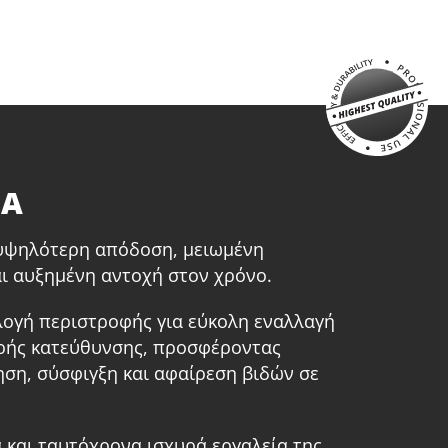
παναφορτιζόμενο 20V (U98020-00B)
παταρία επαναφορτιζόμενη συρόμενη Li-Ion
.0Ah 20V (B205)
αχυφορτιστή μπαταρίας Li-Ion 4.0Ah 20V (C2040)
σάντα εργαλείων μεγάλη (KR360) – ΔΩΡΟ
ΕΠΙΛΕΞΕ ΤΟ
ΤΑ
 υψηλότερη απόδοση, μειωμένη
ι αυξημένη αντοχή στον χρόνο.
ιλογή περιστροφής για εύκολη εναλλαγή
ερής κατεύθυνσης, προσφέροντας
ση, σύσφιγξη και αφαίρεση βιδών σε
 και ταυτόχρονα ισχυρά εργαλεία της