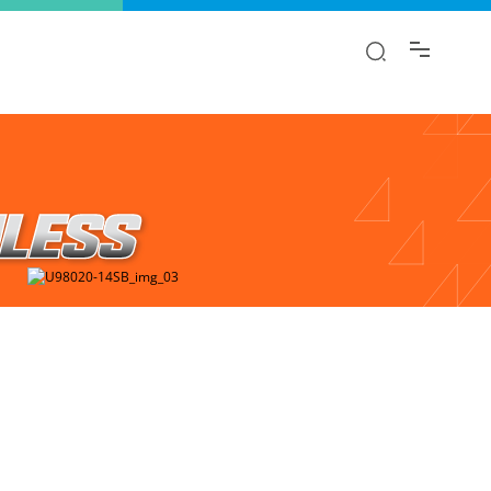
αι.
λαγή