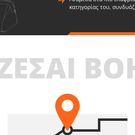
κατηγορίας του, συνδυάζ
U98020-25SB
ΖΕΣΑΙ ΒΟ
Πιστολέτο περιστροφικό σκαπτικό SDS-Plus
επαναφορτιζόμενο BL 20V
ΠΕΡΙΛΑΜΒΑΝΕΙ
1
×
Πιστολέτο περιστροφικό σκαπτικό SDS-Plus
επαναφορτιζόμενο 20V (U98020-00B)
2
×
Μπαταρίες επαναφορτιζόμενες συρόμενες Li-Ion
5.0Ah 20V (B205)
1
×
Ταχυφορτιστή μπαταρίας Li-Ion 4.0Ah 20V (C2040)
1
×
Τσάντα εργαλείων μεγάλη (KR360) – ΔΩΡΟ
ΕΠΙΛΕΞΕ ΤΟ