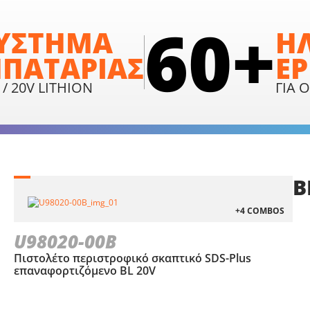
60+
ΥΣΤΗΜΑ
Η
ΠΑΤΑΡΙΑΣ
ΕΡ
 / 20V LITHION
ΓΙΑ Ο
Β
+4 COMBOS
U98020-00B
Πιστολέτο περιστροφικό σκαπτικό SDS-Plus
επαναφορτιζόμενο BL 20V