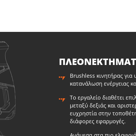
επαναφορτιζόμενο 20V (U98020-00B)
ε
1
×
Μπαταρία επαναφορτιζόμενη συρόμενη Li-Ion
1
×
Μ
4.0Ah 20V (B204)
5
1
×
Ταχυφορτιστή μπαταρίας Li-Ion 4.0Ah 20V (C2040)
1
×
Τ
1
×
Τσάντα εργαλείων μεγάλη (KR360) – ΔΩΡΟ
1
×
Τ
ΠΛΕΟΝΕΚΤΗΜΑ
Brushless κινητήρας για
κατανάλωση ενέργειας κα
Το εργαλείο διαθέτει επ
μεταξύ δεξιάς και αριστ
ευχρηστία στην τοποθέτη
διάφορες εφαρμογές.
Ανάμεσα στα πιο ελαφριά