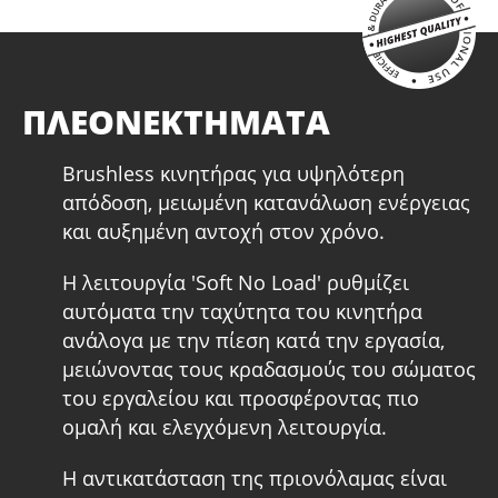
Μπαταρία Επαναφορτιζόμενη Συρόμενη Li-Ion 5.0Ah 20V
(B205)
BRUSHLESS
ΠΛΕΟΝΕΚΤΗΜΑΤΑ
O KRAUSMANN® BRUSHLESS κινητήρας εξαλείφει αυτή την
σπατάλη ενέργειας που χρειάζονται οι ψύκτρες για
Brushless κινητήρας για υψηλότερη
αναπαραγωγή τριβής. Έτσι, αυξάνεται η αυτονομία, η
απόδοση, μειωμένη κατανάλωση ενέργειας
απόδοση και η διάρκεια ζωής του εργαλείου, καθιστώντας
και αυξημένη αντοχή στον χρόνο.
το ιδανικό για βαρέως τύπου εργασίες.
Η λειτουργία 'Soft No Load' ρυθμίζει
αυτόματα την ταχύτητα του κινητήρα
ανάλογα με την πίεση κατά την εργασία,
μειώνοντας τους κραδασμούς του σώματος
του εργαλείου και προσφέροντας πιο
ομαλή και ελεγχόμενη λειτουργία.
Η αντικατάσταση της πριονόλαμας είναι