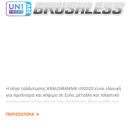
Η σέγα ταλάντωσης KRAUSMANN® U92020 είναι ιδανική
για πριόνισμα και κόψιμο σε ξύλο, μέταλλο και πλαστικό
χρησιμοποιώντας πάντα την κατάλληλη λάμα κοπής για
κάθε υλικό.
ΠΕΡΙΣΣΟΤΕΡΑ
Η αντικατάσταση της πριονόλαμας γίνεται εύκολα χάρη στο
μοχλό γρήγορης απασφάλισης που βρίσκεται πάνω στο τσοκ
του εργαλείου. Διαθέτει 4 θέσεις ταλάντωσης ανάλογα με το