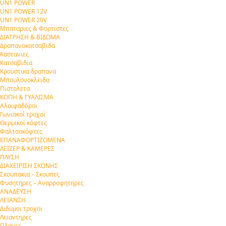
UN1 POWER
UN1 POWER 12V
UN1 POWER 20V
Μπαταριες & Φορτιστες
ΔΙΑΤΡΗΣΗ & ΒΙΔΩΜΑ
Δραπανοκατσαβιδα
Καστανιες
Κατσαβιδια
Κρουστικα δραπανα
Μπουλονοκλειδα
Πιστολετα
ΚΟΠΗ & ΓΥΑΛΙΣΜΑ
Αλοιφαδόροι
Γωνιακοί τροχοί
Θερμικοί κόφτες
Φαλτσοκόφτες
ΕΠΑΝΑΦΟΡΤΙΖΟΜΕΝΑ
ΛΕΪΖΕΡ & ΚΑΜΕΡΕΣ
ΠΛΥΣΗ
ΔΙΑΧΕΙΡΙΣΗ ΣΚΟΝΗΣ
Σκουπακια – Σκουπες
Φυσητηρες – Αναρροφητηρες
ΑΝΑΔΕΥΣΗ
ΛΕΙΑΝΣΗ
Διδυμοι τροχοι
Λειαντηρες
Πλανες