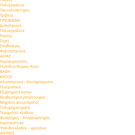
Πολυεργαλεια
Ταινιολειαντηρες
Τριβεια
ΠΡΙΟΝΙΣΜΑ
Δισκοπριονα
Πολυεργαλεια
Ρουτερ
Σεγες
Σπαθοσεγες
Φαλτσοπριονα
ΑΕΡΑΣ
Αεροσυμπιεστες
Πιστολια Θερμου Αερα
ΒΑΦΗ
ΚΗΠΟΣ
Αλυσοπριονα – Κονταροπριονα
Γεωτρυπανα
Εξαρτηματα κηπου
Κλαδευτηρια μπορντουρας
Μηχανες φινιρισματος
Πολυμηχανηματα
Τεμαχιστες κλαδιων
Φυσητηρες – Αναρροφητηρες
Χορτοκοπτικα
Ψαλιδια κλαδου – φρουτων
ΑΝΤΛΙΕΣ