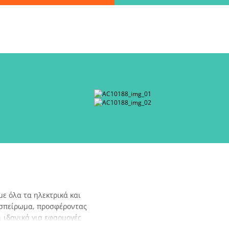
Βρες γρήγορα την πληροφορία που ψάχνεις!
λώς πληκτρολόγησε τη "λέξη - κλειδί" και βρες αυτό που χρειάζεσ
ΑΝΑΖΗΤΗΣΗ
λεξε παραλ
 όλα τα ηλεκτρικά και
 σπείρωμα, προσφέροντας
 ιδανικά για εφαρμογές
 όπως ξύλο, μέταλλο και