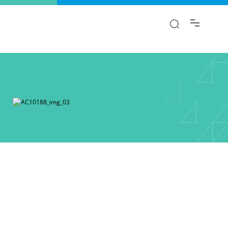
αι.
λαγή