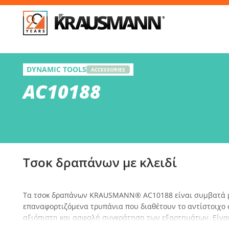
Απ
AC10188
DYNAMIC TOOLS
Τσοκ δραπάνων με κλειδί
ACCESSORIES
AC10188
Επί
Τσοκ δραπάνων με κλειδί
Τα τσοκ δραπάνων KRAUSMANN® AC10188 είναι συμβατά με
επαναφορτιζόμενα τρυπάνια που διαθέτουν το αντίστοιχο
αξιόπιστη και ασφαλή συγκράτηση των εξαρτημάτων. Είναι
διάτρησης, βιδώματος και ξεβιδώματος σε ποικιλία υλικών,