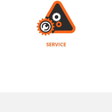
U72020-15SB
SERVICE
Δραπανοκατσάβιδο κρουστικό επαναφορτιζόμενο BL 20V
Η KRAUSMANN® παρέχει εγγύηση σύμφωνα με τους όρους του κάθε
προϊόντος. Το service αναλαμβάνει αποκλειστικά η εταιρεία μας.
ΠΕΡΙΛΑΜΒΑΝΕΙ
1
×
Δραπανοκατσάβιδο κρουστικό επαναφορτιζόμενο 20V
(U72020-00B)
1
×
Μπαταρία επαναφορτιζόμενη συρόμενη Li-Ion 5.0Ah 20V
(B205)
1
×
Ταχυφορτιστή μπαταρίας Li-Ion 4.0Ah 20V (C2040)
1
×
Τσάντα εργαλείων μικρή (KR300) – ΔΩΡΟ
ΕΠΙΛΕΞΕ ΤΟ