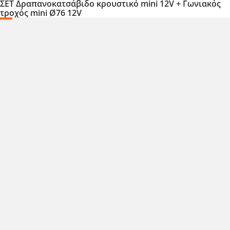
ΣΕΤ Δραπανοκατσάβιδο κρουστικό mini 12V + Γωνιακός
τροχός mini Ø76 12V