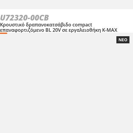
U72320-00CB
Κρουστικό δραπανοκατσάβιδο compact
επαναφορτιζόμενο BL 20V σε εργαλειοθήκη Κ-ΜΑΧ
ΝΕΟ
U72020-24SB
Δραπανοκατσάβιδο κρουστικό επαναφορτιζόμενο BL 20V
ΠΕΡΙΛΑΜΒΑΝΕΙ