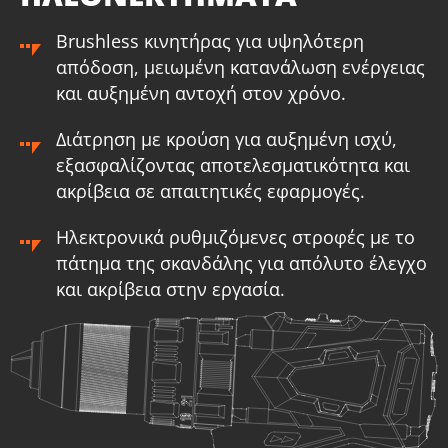
ΠΕΡΙΛΑΜΒΑΝΕΙ
Brushless κινητήρας για υψηλότερη
απόδοση, μειωμένη κατανάλωση ενέργειας
1
×
Δραπανοκατσάβιδο κρουστικό επαναφορτιζόμενο 20V
(U72020-00B)
και αυξημένη αντοχή στον χρόνο.
1
×
Μπαταρία επαναφορτιζόμενη συρόμενη Li-Ion 2.0Ah 20V
(B202)
Διάτρηση με κρούση για αυξημένη ισχύ,
εξασφαλίζοντας αποτελεσματικότητα και
1
×
Φορτιστή μπαταρίας Li-Ion 2.2Ah 20V (C2022)
ακρίβεια σε απαιτητικές εφαρμογές.
1
×
Τσάντα εργαλείων μικρή (KR300) – ΔΩΡΟ
ΕΠΙΛΕΞΕ ΤΟ
Ηλεκτρονικά ρυθμιζόμενες στροφές με το
πάτημα της σκανδάλης για απόλυτο έλεγχο
και ακρίβεια στην εργασία.