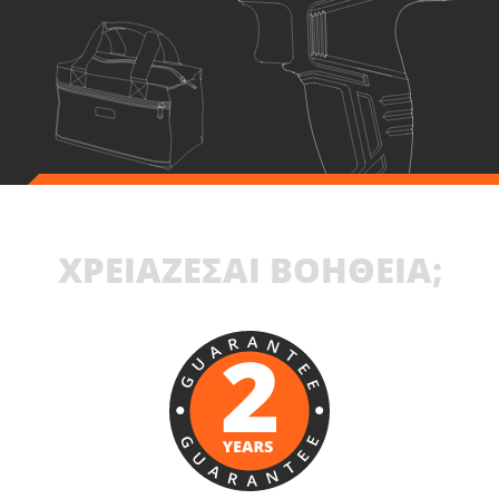
ΧΡΕΙΑΖΕΣΑΙ ΒΟΗΘΕΙΑ;
U72020-14SB
Δραπανοκατσάβιδο κρουστικό επαναφορτιζόμενο BL 20V
ΠΕΡΙΛΑΜΒΑΝΕΙ
1
×
Δραπανοκατσάβιδο κρουστικό επαναφορτιζόμενο 20V
(U72020-00B)
1
×
Μπαταρία επαναφορτιζόμενη συρόμενη Li-Ion 4.0Ah 20V