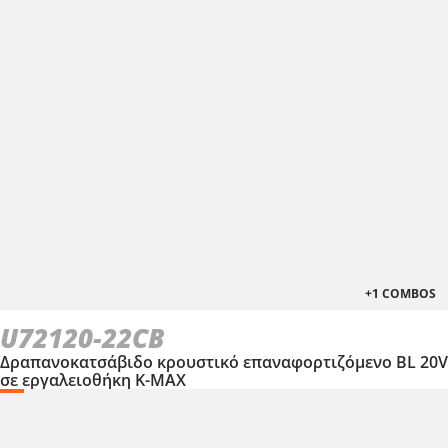
1
×
Τσάντα εργαλείων μικρή (KR300) – ΔΩΡΟ
ΕΠΙΛΕΞΕ ΤΟ
+1 COMBOS
U72120-22CB
Δραπανοκατσάβιδο κρουστικό επαναφορτιζόμενο BL 20V
σε εργαλειοθήκη Κ-ΜΑΧ