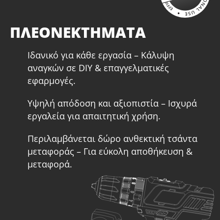
χρησιμοποιηθεί με όλα τα ηλεκτρικά εργαλεία 20V που
20V (C2040)
φέρουν αυτή τη σήμανση.
1
×
Τσάντα εργαλείων μεγάλη (KR360) –
1
ΠΛΕΟΝΕΚΤΗΜΑΤΑ
ΔΩΡΟ
BRUSHLESS
O KRAUSMANN® BRUSHLESS κινητήρας εξαλείφει αυτή την
Ιδανικό για κάθε εργασία – Κάλυψη
σπατάλη ενέργειας που χρειάζονται οι ψύκτρες για
αναγκών σε DIY & επαγγελματικές
αναπαραγωγή τριβής. Έτσι, αυξάνεται η αυτονομία, η
εφαρμογές.
απόδοση και η διάρκεια ζωής του εργαλείου, καθιστώντας
το ιδανικό για βαρέως τύπου εργασίες.
Υψηλή απόδοση και αξιοπιστία – Ισχυρά
εργαλεία για απαιτητική χρήση.
Περιλαμβάνεται δώρο ανθεκτική τσάντα
μεταφοράς – Για εύκολη αποθήκευση &
μεταφορά.