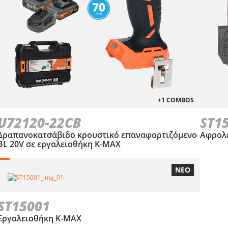
+1 COMBOS
U72120-22CB
ST1
Δραπανοκατσάβιδο κρουστικό επαναφορτιζόμενο
Αφρολέ
BL 20V σε εργαλειοθήκη Κ-ΜΑΧ
ΝΕΟ
ST15001
Εργαλειοθήκη Κ-ΜΑΧ