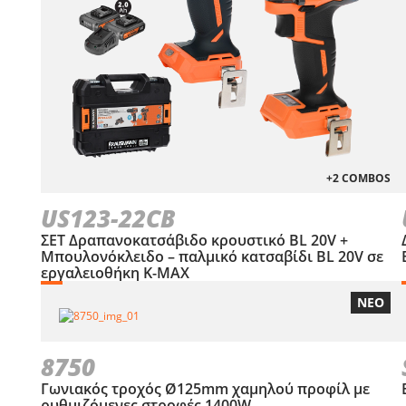
+2 COMBOS
US123-22CB
ΣΕΤ Δραπανοκατσάβιδο κρουστικό BL 20V +
Μπουλονόκλειδο – παλμικό κατσαβίδι BL 20V σε
εργαλειοθήκη Κ-ΜΑΧ
ΝΕΟ
8750
Γωνιακός τροχός Ø125mm χαμηλού προφίλ με
ρυθμιζόμενες στροφές 1400W