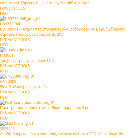
επαναφορτιζόμενος BL 20V σε εργαλειοθήκη Κ-ΜΑΧ
POWER TOOLS
ΝΕΟ
U89720-00B
Γωνιακός έκκεντρος περιστροφικός αλοιφαδόρος Ø150 με ρυθμιζόμενες
στροφές επαναφορτιζόμενος BL 20V
DYNAMIC TOOLS
ΝΕΟ
H03061
Τροχός μέτρησης με οθόνη LCD
DYNAMIC TOOLS
ΝΕΟ
GN20009
Ψαλίδι κλαδέματος με αμόνι
DYNAMIC TOOLS
ΝΕΟ
Πολυτρύπανα διαμαντέ πλακιδίων – μαρμάρου 3 σε 1
DYNAMIC TOOLS
ΝΕΟ
SF25405
Αναδιπλούμενη μάσκα αναπνοής ενεργού άνθρακα FFP2 NR με βαλβίδα