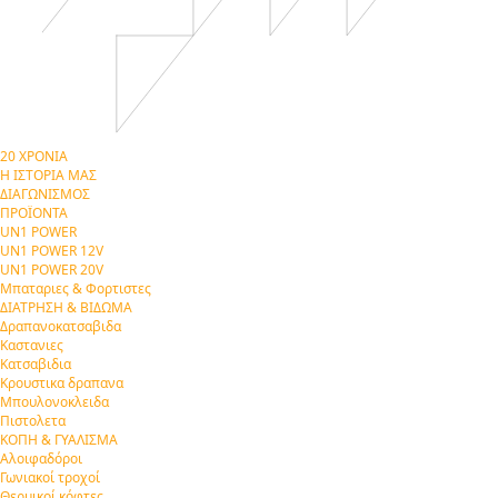
20 ΧΡΟΝΙΑ
Η ΙΣΤΟΡΙΑ ΜΑΣ
ΔΙΑΓΩΝΙΣΜΟΣ
ΠΡΟΪΟΝΤΑ
UN1 POWER
UN1 POWER 12V
UN1 POWER 20V
Μπαταριες & Φορτιστες
ΔΙΑΤΡΗΣΗ & ΒΙΔΩΜΑ
Δραπανοκατσαβιδα
Καστανιες
Κατσαβιδια
Κρουστικα δραπανα
Μπουλονοκλειδα
Πιστολετα
ΚΟΠΗ & ΓΥΑΛΙΣΜΑ
Αλοιφαδόροι
Γωνιακοί τροχοί
Θερμικοί κόφτες