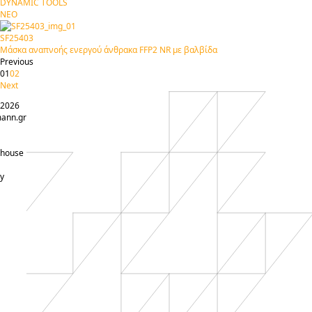
DYNAMIC TOOLS
ΝΕΟ
SF25403
Μάσκα αναπνοής ενεργού άνθρακα FFP2 NR με βαλβίδα
Previous
01
02
Next
 2026
ann.gr
-house
y