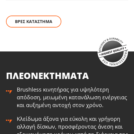
(B202)
Μπαταρία Επαναφορτιζόμενη Συρόμενη Li-Ion 4.0Ah 20V
(B204)
ΒΡΕΣ ΚΑΤΑΣΤΗΜΑ
Μπαταρία Επαναφορτιζόμενη Συρόμενη Li-Ion 5.0Ah 20V
(B205)
BRUSHLESS
O KRAUSMANN® BRUSHLESS κινητήρας εξαλείφει αυτή την
σπατάλη ενέργειας που χρειάζονται οι ψύκτρες για
αναπαραγωγή τριβής. Έτσι, αυξάνεται η αυτονομία, η
ΠΛΕΟΝΕΚΤΗΜΑΤΑ
απόδοση και η διάρκεια ζωής του εργαλείου, καθιστώντας
το ιδανικό για βαρέως τύπου εργασίες.
Brushless κινητήρας για υψηλότερη
απόδοση, μειωμένη κατανάλωση ενέργειας
και αυξημένη αντοχή στον χρόνο.
Κλείδωμα άξονα για εύκολη και γρήγορη
αλλαγή δίσκων, προσφέροντας άνεση και