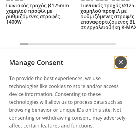
Γωνιακός τροχός Ø125mm
Γωνιακός τροχός Ø125
χαμηλού προφίλ με
χαμηλού προφίλ με
ρυθμιζόμενες στροφές
ρυθμιζόμενες στροφές
1400W
επαναφορτιζόμενος BL
σε εργαλειοθήκη Κ-ΜΑ
Manage Consent
To provide the best experiences, we use
Γράψου στο
newsletter
technologies like cookies to store and/or access
για να μαθαίνεις πρώτος τα νέα μας!
device information. Consenting to these
technologies will allow us to process data such as
browsing behavior or unique IDs on this site. Not
Αποδέχομαι την
Πολιτική Απορρήτου
και τους
Όρους Χρήσης
consenting or withdrawing consent, may adversely
affect certain features and functions.