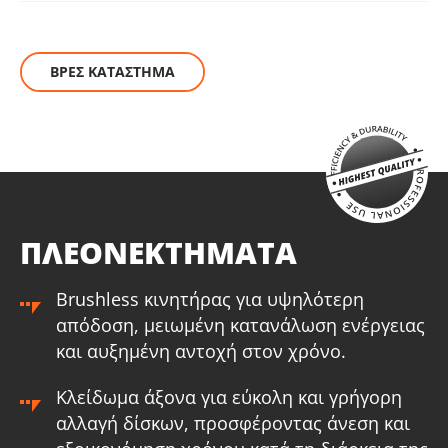
(B202)
Μπαταρία Επαναφορτιζόμενη Συρόμενη Li-Ion 4.0Ah 20V
(B204)
ΒΡΕΣ ΚΑΤΑΣΤΗΜΑ
Μπαταρία Επαναφορτιζόμενη Συρόμενη Li-Ion 5.0Ah 20V
(B205)
BRUSHLESS
O KRAUSMANN® BRUSHLESS κινητήρας εξαλείφει αυτή την
σπατάλη ενέργειας που χρειάζονται οι ψύκτρες για
αναπαραγωγή τριβής. Έτσι, αυξάνεται η αυτονομία, η
ΠΛΕΟΝΕΚΤΗΜΑΤΑ
απόδοση και η διάρκεια ζωής του εργαλείου, καθιστώντας
το ιδανικό για βαρέως τύπου εργασίες.
Brushless κινητήρας για υψηλότερη
απόδοση, μειωμένη κατανάλωση ενέργειας
και αυξημένη αντοχή στον χρόνο.
Κλείδωμα άξονα για εύκολη και γρήγορη
αλλαγή δίσκων, προσφέροντας άνεση και