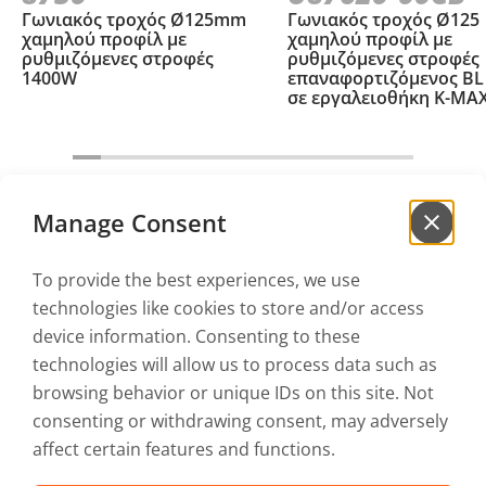
Γωνιακός τροχός Ø125mm
Γωνιακός τροχός Ø125
χαμηλού προφίλ με
χαμηλού προφίλ με
ρυθμιζόμενες στροφές
ρυθμιζόμενες στροφές
1400W
επαναφορτιζόμενος BL
σε εργαλειοθήκη Κ-ΜΑ
Manage Consent
To provide the best experiences, we use
Γράψου στο
newsletter
technologies like cookies to store and/or access
για να μαθαίνεις πρώτος τα νέα μας!
device information. Consenting to these
technologies will allow us to process data such as
browsing behavior or unique IDs on this site. Not
Αποδέχομαι την
Πολιτική Απορρήτου
και τους
Όρους Χρήσης
consenting or withdrawing consent, may adversely
affect certain features and functions.